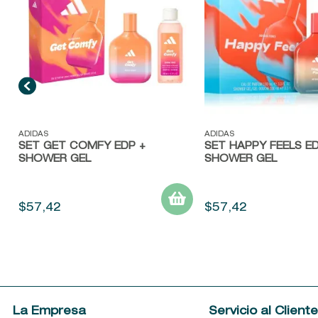
Vista rápida
Vista rápida
ADIDAS
ADIDAS
SET GET COMFY EDP +
SET HAPPY FEELS ED
SHOWER GEL
SHOWER GEL
$
57
,
42
$
57
,
42
La Empresa
Servicio al Client