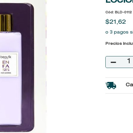
LOCIÓ
9
.
baylis
Cód
:
BLD-0112
10
.
john frieda
$
21
,
62
o 3 pagos s
Precios incl
－
Ca