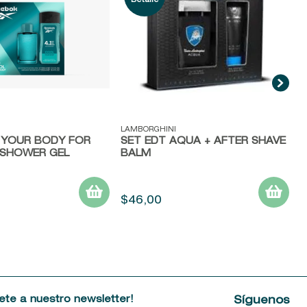
ida
Vista rápida
LAMBORGHINI
 YOUR BODY FOR
SET EDT AQUA + AFTER SHAVE
 SHOWER GEL
BALM
$
46
,
00
ete a nuestro newsletter!
Síguenos