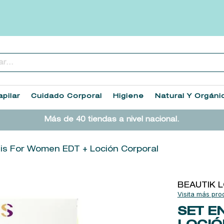
..
TÉRMINOS MÁS BUSCADOS
1
.
heathcote
pilar
Cuidado Corporal
Higiene
Natural Y Orgáni
2
.
sol ipanema
Más de 40 tiendas a nivel nacional.
3
.
cleanance
4
.
giftset
sis For Women EDT + Loción Corporal
5
.
woods of windsor
6
.
ysl
BEAUTIK 
7
.
kool beauty serum
SET E
8
.
retrinal