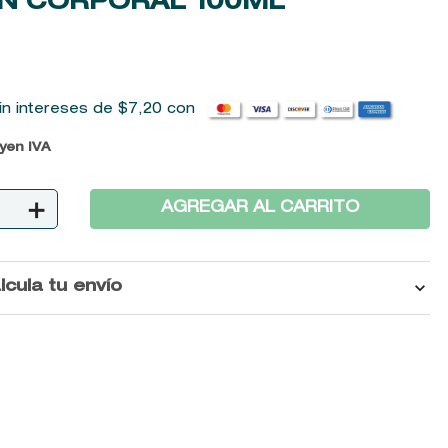
N CORPORAL
100ML
in intereses de
$
7
,
20
con
uyen IVA
＋
AGREGAR AL CARRITO
lcula tu envío