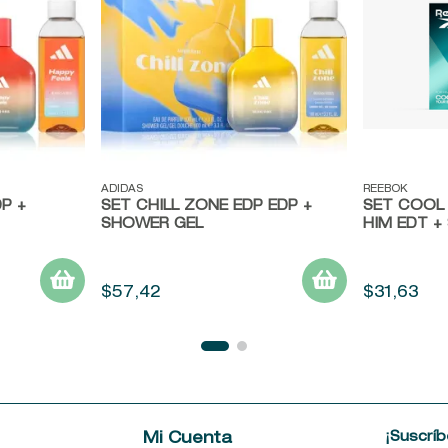
Vista rápida
Vista ráp
ADIDAS
REEBOK
P +
SET CHILL ZONE EDP EDP +
SET COOL
SHOWER GEL
HIM EDT +
$
57
,
42
$
31
,
63
¡Suscríb
e
Mi Cuenta